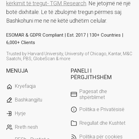
kërkimit të tregut- TGM Research
. Ne jetojmë në një
botë dixhitale. Le të zbulojmë tregun përmes saj.
Bashkohuni me ne në këtë udhëtim celular.
ESOMAR & GDPR Compliant | Est. 2017 | 130+ Countries |
6,000+ Clients
Trusted by Harvard University, University of Chicago, Kantar, M&C
Saatchi, PBS, GlobeScan & more
MENUJA
PANELI I
PËRGJITHSHËM
Kryefaqja
Pagesat dhe
shpërblimet
Bashkangjitu
Politika e Privatësisë
Hyrje
Rregullat dhe Kushtet
Rreth nesh
Politika për cookies