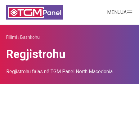
MENUJA
Fillimi
›
Bashkohu
Regjistrohu
Regjistrohu falas në TGM Panel North Macedonia