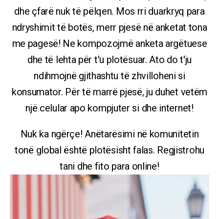
dhe çfarë nuk të pëlqen. Mos rri duarkryq para
ndryshimit të botës, merr pjesë në anketat tona
me pagesë! Ne kompozojmë anketa argëtuese
dhe të lehta për t'u plotësuar. Ato do t'ju
ndihmojnë gjithashtu të zhvilloheni si
konsumator. Për të marrë pjesë, ju duhet vetëm
një celular apo kompjuter si dhe internet!
Nuk ka ngërçe! Anëtarësimi në komunitetin
tonë global është plotësisht falas. Regjistrohu
tani dhe fito para online!