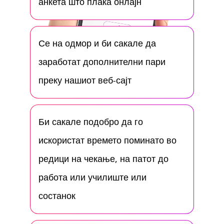
анкета што плаќа онлајн
Се на одмор и би сакале да
заработат дополнителни пари
преку нашиот веб-сајт
Би сакале подобро да го
искористат времето поминато во
редици на чекање, на патот до
работа или училиште или
состанок