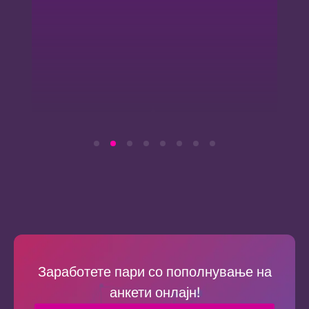
анкети.
Заработете пари со пополнување на
анкети онлајн!