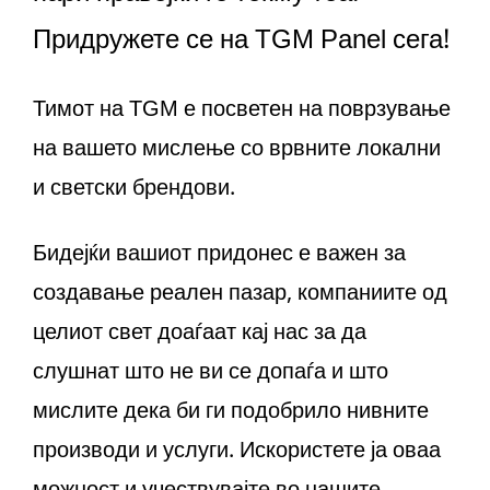
Придружете се на TGM Panel сега!
Тимот на TGM е посветен на поврзување
на вашето мислење со врвните локални
и светски брендови.
Бидејќи вашиот придонес е важен за
создавање реален пазар, компаниите од
целиот свет доаѓаат кај нас за да
слушнат што не ви се допаѓа и што
мислите дека би ги подобрило нивните
производи и услуги. Искористете ја оваа