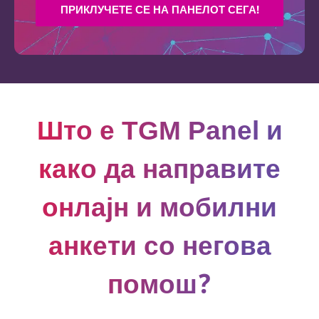
ПРИКЛУЧЕТЕ СЕ НА ПАНЕЛОТ СЕГА!
Што е TGM Panel и
како да направите
онлајн и мобилни
анкети со негова
помош?