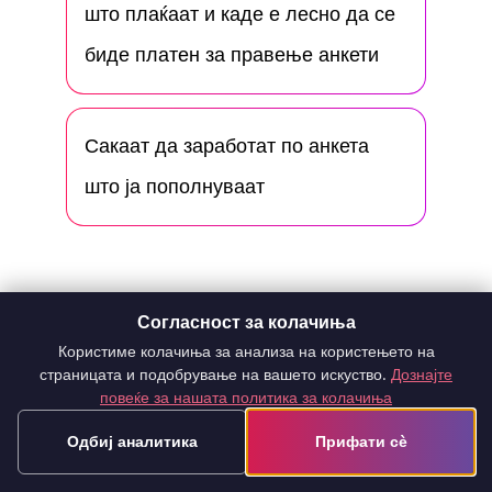
што плаќаат и каде е лесно да се
биде платен за правење анкети
Сакаат да заработат по анкета
што ја пополнуваат
Согласност за колачиња
Користиме колачиња за анализа на користењето на
страницата и подобрување на вашето искуство.
Дознајте
Придружете се на
TGM Panel и
повеќе за нашата политика за колачиња
добивајте платени онлајн анкети. Не
Одбиј аналитика
Прифати сè
чекајте и почнете да заработувате
онлајн!